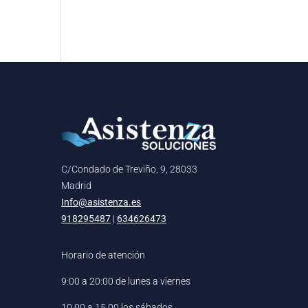
C/Condado de Treviño, 9, 28033
Madrid
Info@asistenza.es
918295487
|
634626473
Horario de atención
9:00 a 20:00 de lunes a viernes
10.00 a 15.00 los sábados